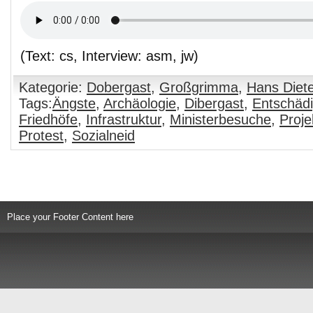
(Text: cs, Interview: asm, jw)
Kategorie:
Dobergast
,
Großgrimma
,
Hans Diete
Tags:
Ängste
,
Archäologie
,
Dibergast
,
Entschäd
Friedhöfe
,
Infrastruktur
,
Ministerbesuche
,
Proje
Protest
,
Sozialneid
Place your Footer Content here